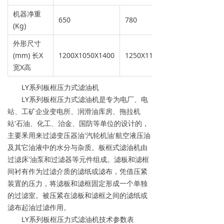
机器净重
650
780
(Kg)
外形尺寸
(mm) 长X
1200X1050X1400
1250X1150X1450
宽X高
LY系列板框压力式滤油机
LY系列板框压力式滤油机是专为电厂、电
站、工矿企业变电所、润滑油库房、拖拉机
站'石油、化工、治金、国防等单位的设计的，
主要釆用来过滤变压器油'汽轮机油'航空液压油
及其它油液中的水分与杂质。板框式滤油机由
过滤床'油泵和过滤器等元件组成。滤板和滤框
间衬有作为过滤介质的滤纸或滤布，凭借压紧
装置的压力，将滤板和滤框固定形成一个单独
的过滤室。被压紧在滤板和滤框之间的滤纸或
滤布起油过滤作用。
LY系列板框压力式滤油机技术参数表