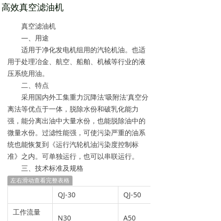
高效真空滤油机
真空滤油机
—、用途
适用于净化发电机组用的汽轮机油。也适
用于处理冶金、航空、船舶、机械等行业的液
压系统用油。
二、特点
采用国内外工集重力沉降法'吸附法'真空分
离法等优点于一体，脱除水份和破乳化能力
强，能分离出油中大量水份，也能脱除油中的
微量水份。过滤性能强，可使污染严重的油系
统也能恢复到《运行汽轮机油污染度控制标
准》之内。可单独运行，也可以串联运行。
三、技术标准及规格
左右滑动查看完整表格
QJ-30
QJ-50
工作流量
N30
A50