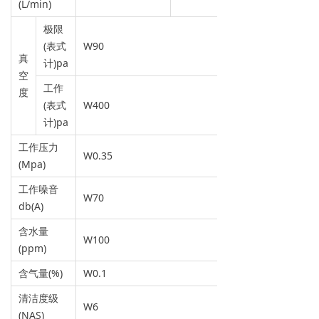
(L/min)
极限
(表式
W90
真
计)pa
空
工作
度
(表式
W400
计)pa
工作压力
W0.35
(Mpa)
工作噪音
W70
db(A)
含水量
W100
(ppm)
含气量(%)
W0.1
清洁度级
W6
(NAS)