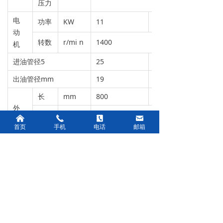
压力
电
功率
KW
11
2.2
动
转数
r/mi n
1400
机
进油管径5
25
32
出油管径mm
19
25
长
mm
800
900
外
宽
mm
300
낀
끅
끐
낂
形
首页
手机
电话
邮箱
高
mm
720
840
滤纸尺寸
mm
180X180
280X280
质量
Kg
50
55
85
精度
玻纤纸棉纸W5T0um