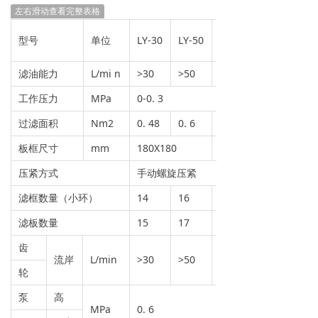
左右滑动查看完整表格
LY-
型号
单位
LY-30
LY-50
100
滤油能力
L/mi n
>30
>50
>100
工作压力
MPa
0-0. 3
过滤面积
Nm2
0. 48
0. 6
1.35
板框尺寸
mm
180X180
280X280
压紧方式
手动螺旋压紧
滤框数量（小环）
14
16
18
滤板数量
15
17
19
齿
流岸
L/min
>30
>50
>100
轮
泵
高
MPa
0. 6