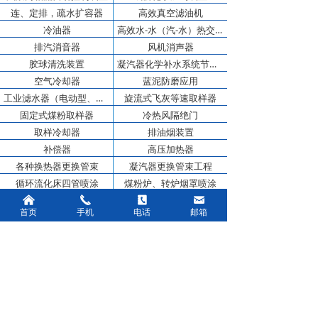
连、定排，疏水扩容器
高效真空滤油机
冷油器
高效水-水（汽-水）热交换器
排汽消音器
风机消声器
胶球清洗装置
凝汽器化学补水系统节能改造技术
空气冷却器
蓝泥防磨应用
工业滤水器（电动型、手动型）
旋流式飞灰等速取样器
固定式煤粉取样器
冷热风隔绝门
取样冷却器
排油烟装置
补偿器
高压加热器
各种换热器更换管束
凝汽器更换管束工程
循环流化床四管喷涂
煤粉炉、转炉烟罩喷涂
낀
끅
끐
낂
首页
手机
电话
邮箱
联系方式
全国服务热线：
138-6143-9222